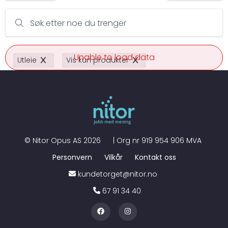
Søk etter noe du trenger
Unable to load data
Utleie
Vis kun produkter
©
Nitor Opus AS
2026
| Org nr
919 954 906 MVA
Personvern
Vilkår
Kontakt oss
kundetorget@nitor.no
67 91 34 40